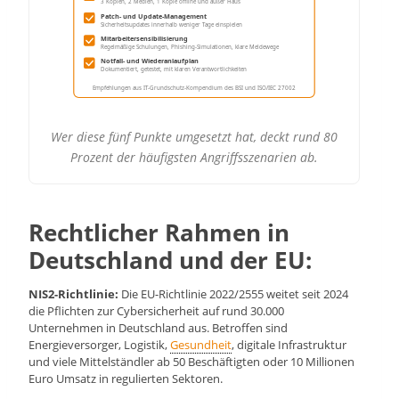
3 Kopien, 2 Medien, 1 Kopie offline und außer Haus
Patch- und Update-Management
Sicherheitsupdates innerhalb weniger Tage einspielen
Mitarbeitersensibilisierung
Regelmäßige Schulungen, Phishing-Simulationen, klare Meldewege
Notfall- und Wiederanlaufplan
Dokumentiert, getestet, mit klaren Verantwortlichkeiten
Empfehlungen aus IT-Grundschutz-Kompendium des BSI und ISO/IEC 27002
Wer diese fünf Punkte umgesetzt hat, deckt rund 80
Prozent der häufigsten Angriffsszenarien ab.
Rechtlicher Rahmen in
Deutschland und der EU:
NIS2-Richtlinie:
Die EU-Richtlinie 2022/2555 weitet seit 2024
die Pflichten zur Cybersicherheit auf rund 30.000
Unternehmen in Deutschland aus. Betroffen sind
Energieversorger, Logistik,
Gesundheit
, digitale Infrastruktur
und viele Mittelständler ab 50 Beschäftigten oder 10 Millionen
Euro Umsatz in regulierten Sektoren.