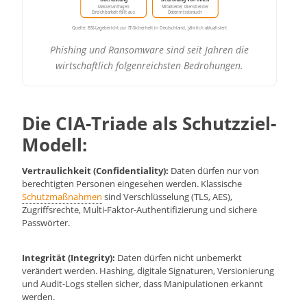
Massenanfragen
Mitarbeiter, Dienstleister
Erreichbarkeit fällt aus
Datenmissbrauch
Quelle: BSI-Lagebericht zur IT-Sicherheit in Deutschland, jährlich aktualisiert
Phishing und Ransomware sind seit Jahren die
wirtschaftlich folgenreichsten Bedrohungen.
Die CIA-Triade als Schutzziel-
Modell:
Vertraulichkeit (Confidentiality):
Daten dürfen nur von
berechtigten Personen eingesehen werden. Klassische
Schutzmaßnahmen
sind Verschlüsselung (TLS, AES),
Zugriffsrechte, Multi-Faktor-Authentifizierung und sichere
Passwörter.
Integrität (Integrity):
Daten dürfen nicht unbemerkt
verändert werden. Hashing, digitale Signaturen, Versionierung
und Audit-Logs stellen sicher, dass Manipulationen erkannt
werden.