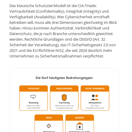
Das klassische Schutzziel-Modell ist die CIA-Triade:
Vertraulichkeit (Confidentiality), Integrität (Integrity) und
Verfügbarkeit (Availability). Wer Cybersicherheit ernsthaft
betreiben will, muss alle drei Dimensionen gleichzeitig im Blick
haben. Hinzu kommen Authentizität, Verbindlichkeit und
Datenschutz, die je nach Branche unterschiedlich gewichtet
werden. Rechtliche Grundlagen sind die DSGVO (Art. 32
Sicherheit der Verarbeitung), das IT-Sicherheitsgesetz 2.0 von
2021 und die EU-Richtlinie NIS2, die seit 2024 deutlich mehr
Unternehmen zu Sicherheitsmaßnahmen verpflichtet.
Die fünf häufigsten Bedrohungstypen
PHISHING
RANSOMWARE
SOCIAL ENGINEERING
!
Täuschung
Erpressung
Manipulation
Gefälschte Mails
Datenverschlüsselung
CEO-Fraud
Login-Diebstahl
Lösegeldforderung
Vorgetäuschte Anrufe
DDOS
INSIDER
Überlastung
Bedrohung von innen