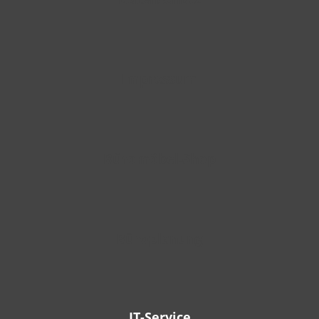
Impressum
Büromöbel-Shop
Büroplanung
IT-Service