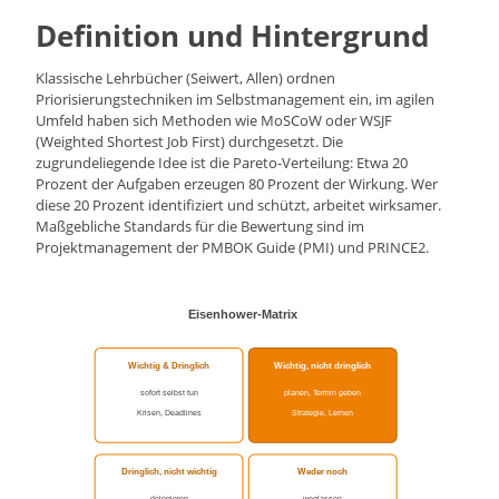
Definition und Hintergrund
Klassische Lehrbücher (Seiwert, Allen) ordnen
Priorisierungstechniken im Selbstmanagement ein, im agilen
Umfeld haben sich Methoden wie MoSCoW oder WSJF
(Weighted Shortest Job First) durchgesetzt. Die
zugrundeliegende Idee ist die Pareto-Verteilung: Etwa 20
Prozent der Aufgaben erzeugen 80 Prozent der Wirkung. Wer
diese 20 Prozent identifiziert und schützt, arbeitet wirksamer.
Maßgebliche Standards für die Bewertung sind im
Projektmanagement der PMBOK Guide (PMI) und PRINCE2.
Eisenhower-Matrix
Wichtig & Dringlich
Wichtig, nicht dringlich
sofort selbst tun
planen, Termin geben
Krisen, Deadlines
Strategie, Lernen
Dringlich, nicht wichtig
Weder noch