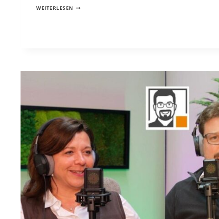
SELBSTÄNDIG
WEITERLESEN
MACHEN:
WANN
GRÜNDUNG
WIRKLICH
SINN
MACHT
(PODCAST
FOLGE
24)