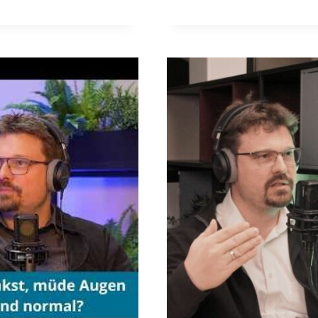
PASSIERT,
WENN
DIR
WAS
PASSIERT?
NOTFALLPLANUNG
FÜR
UNTERNEHMER
UND
FAMILIEN
(PODCAST
FOLGE
21)