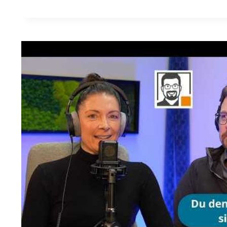
ANSPRUCH
AUF
ABFINDUNG?
WAS
MITARBEITENDE
IM
ARBEITSRECHT
WIRKLICH
WISSEN
MÜSSEN
(PODCAST
FOLGE
22)