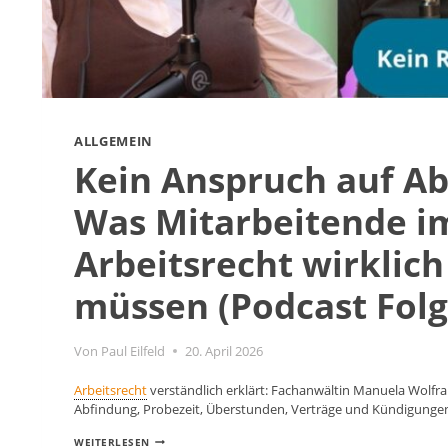
ALLGEMEIN
Kein Anspruch auf A
Was Mitarbeitende i
Arbeitsrecht wirklich
müssen (Podcast Folg
Von
Paul Eilfeld
20. April 2026
Arbeitsrecht
verständlich erklärt: Fachanwältin Manuela Wolfra
Abfindung, Probezeit, Überstunden, Verträge und Kündigunge
KEIN
WEITERLESEN