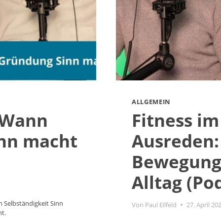
ALLGEMEIN
 Wann
Fitness i
inn macht
Ausreden
Bewegung 
Alltag (Po
 Selbständigkeit Sinn
Von
Paul Eilfeld
27. April 20
t.