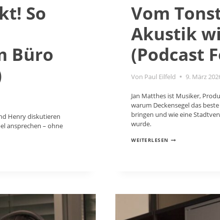
kt! So
Vom Tonst
Akustik w
m Büro
(Podcast F
)
Von
Paul Eilfeld
9. März 202
Jan Matthes ist Musiker, Produ
warum Deckensegel das beste P
bringen und wie eine Stadtver
nd Henry diskutieren
wurde.
el ansprechen – ohne
VOM
WEITERLESEN
TONSTUDIO
INS
BÜRO:
WAS
AKUSTIK
WIRKLICH
AUSMACHT
(PODCAST
FOLGE
16)