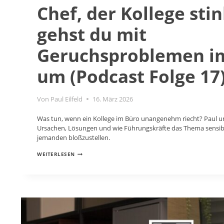
Chef, der Kollege stin
gehst du mit
Geruchsproblemen i
um (Podcast Folge 17
Von
Paul Eilfeld
16. März 2026
Was tun, wenn ein Kollege im Büro unangenehm riecht? Paul u
Ursachen, Lösungen und wie Führungskräfte das Thema sensib
jemanden bloßzustellen.
CHEF,
WEITERLESEN
DER
KOLLEGE
STINKT!
SO
GEHST
DU
MIT
GERUCHSPROBLEMEN
IM