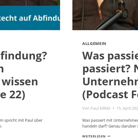
ALLGEMEIN
bfindung?
Was passi
m
passiert? 
 wissen
Unternehm
e 22)
(Podcast F
Von
Paul Eilfeld
15. April 20
m spricht mit Paul über
Was passiert mit Unternehmen
n.
handeln darf? Genau darüber s
WAS
WEITERLESEN