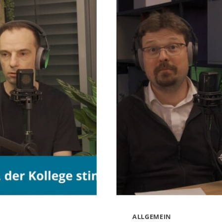
BRINGT
EIN
OFFSITE
WIRKLICH?
(PODCAST
FOLGE
18)
ALLGEMEIN