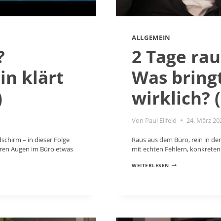
ALLGEMEIN
?
2 Tage rau
n klärt
Was bringt
)
wirklich? 
Von
Paul Eilfeld
24. März 20
hirm – in dieser Folge
Raus aus dem Büro, rein in den
seren Augen im Büro etwas
mit echten Fehlern, konkreten 
2
WEITERLESEN
TAGE
RAUS,
10X
MEHR
FOKUS
–
WAS