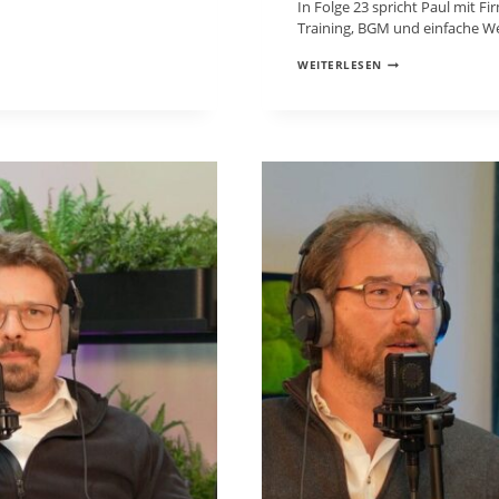
In Folge 23 spricht Paul mit F
Training, BGM und einfache W
FITNESS
WEITERLESEN
IM
BÜRO
OHNE
AUSREDEN:
SO
KOMMT
BEWEGUNG
WIRKLICH
IN
DEN
ALLTAG
(PODCAST
FOLGE
23)