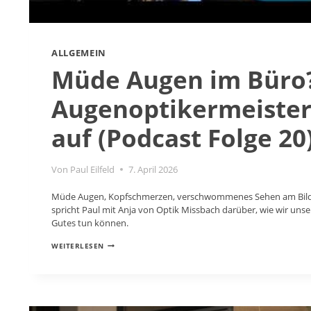
ALLGEMEIN
Müde Augen im Büro
Augenoptikermeisteri
auf (Podcast Folge 20
Von
Paul Eilfeld
7. April 2026
Müde Augen, Kopfschmerzen, verschwommenes Sehen am Bildsc
spricht Paul mit Anja von Optik Missbach darüber, wie wir un
Gutes tun können.
MÜDE
WEITERLESEN
AUGEN
IM
BÜRO?
AUGENOPTIKERMEISTERIN
KLÄRT
AUF