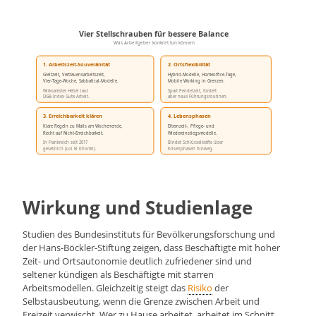
Vier Stellschrauben für bessere Balance
Was Arbeitgeber konkret tun können
1. Arbeitszeit-Souveränität
2. Ortsflexibilität
Gleitzeit, Vertrauensarbeitszeit,
Hybrid-Modelle, Homeoffice-Tage,
Vier-Tage-Woche, Sabbatical-Modelle.
Mobile Working in Grenzen.
Wirksamster Hebel laut
Spart Pendelzeit, fordert
DGB-Index Gute Arbeit.
aber neue Führungsroutinen.
3. Erreichbarkeit klären
4. Lebensphasen
Klare Regeln zu Mails am Wochenende,
Elternzeit-, Pflege- und
Recht auf Nicht-Erreichbarkeit.
Wiedereinstiegsmodelle.
In Frankreich seit 2017
Bindet Schlüsselkräfte über
gesetzlich (Loi El Khomri).
Krisenphasen hinweg.
Wirkung und Studienlage
Studien des Bundesinstituts für Bevölkerungsforschung und
der Hans-Böckler-Stiftung zeigen, dass Beschäftigte mit hoher
Zeit- und Ortsautonomie deutlich zufriedener sind und
seltener kündigen als Beschäftigte mit starren
Arbeitsmodellen. Gleichzeitig steigt das
Risiko
der
Selbstausbeutung, wenn die Grenze zwischen Arbeit und
Freizeit verwischt. Wer zu Hause arbeitet, arbeitet im Schnitt