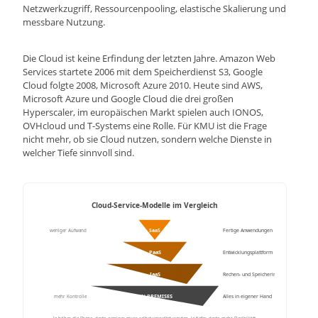
Netzwerkzugriff, Ressourcenpooling, elastische Skalierung und
messbare Nutzung.
Die Cloud ist keine Erfindung der letzten Jahre. Amazon Web
Services startete 2006 mit dem Speicherdienst S3, Google
Cloud folgte 2008, Microsoft Azure 2010. Heute sind AWS,
Microsoft Azure und Google Cloud die drei großen
Hyperscaler, im europäischen Markt spielen auch IONOS,
OVHcloud und T-Systems eine Rolle. Für KMU ist die Frage
nicht mehr, ob sie Cloud nutzen, sondern welche Dienste in
welcher Tiefe sinnvoll sind.
Cloud-Service-Modelle im Vergleich
weniger Aufwand
SaaS
Fertige Anwendungen
PaaS
Entwicklungsplattform
IaaS
Rechen- und Speicherinfrastruktur
ON-PREMISES
mehr Kontrolle
Alles in eigener Hand