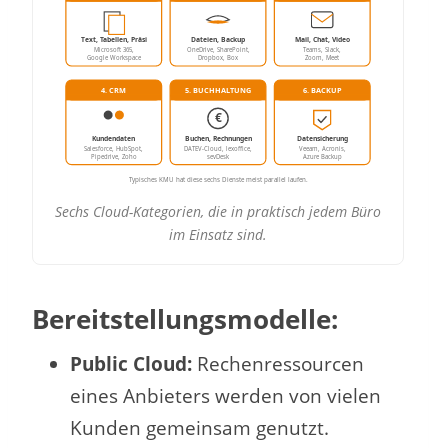
Text, Tabellen, Präsi
Dateien, Backup
Mail, Chat, Video
Microsoft 365,
OneDrive, SharePoint,
Teams, Slack,
Google Workspace
Dropbox, Box
Zoom, Meet
4. CRM
5. BUCHHALTUNG
6. BACKUP
€
Kundendaten
Buchen, Rechnungen
Datensicherung
Salesforce, HubSpot,
DATEV-Cloud, lexoffice,
Veeam, Acronis,
Pipedrive, Zoho
sevDesk
Azure Backup
Typisches KMU hat diese sechs Dienste meist parallel laufen.
Sechs Cloud-Kategorien, die in praktisch jedem Büro
im Einsatz sind.
Bereitstellungsmodelle:
Public Cloud:
Rechenressourcen
eines Anbieters werden von vielen
Kunden gemeinsam genutzt.