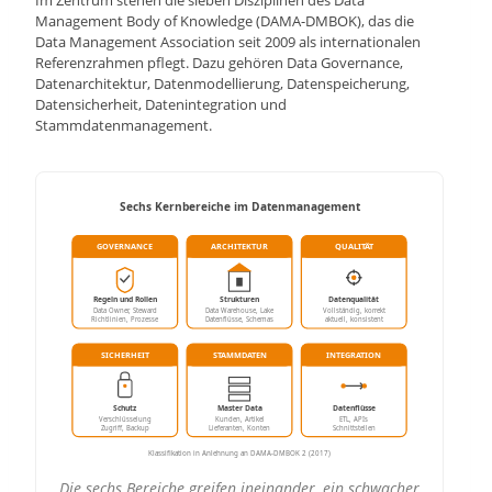
Im Zentrum stehen die sieben Disziplinen des Data
Management Body of Knowledge (DAMA-DMBOK), das die
Data Management Association seit 2009 als internationalen
Referenzrahmen pflegt. Dazu gehören Data Governance,
Datenarchitektur, Datenmodellierung, Datenspeicherung,
Datensicherheit, Datenintegration und
Stammdatenmanagement.
Sechs Kernbereiche im Datenmanagement
GOVERNANCE
ARCHITEKTUR
QUALITÄT
Regeln und Rollen
Strukturen
Datenqualität
Data Owner, Steward
Data Warehouse, Lake
Vollständig, korrekt
Richtlinien, Prozesse
Datenflüsse, Schemas
aktuell, konsistent
SICHERHEIT
STAMMDATEN
INTEGRATION
Schutz
Master Data
Datenflüsse
Verschlüsselung
Kunden, Artikel
ETL, APIs
Zugriff, Backup
Lieferanten, Konten
Schnittstellen
Klassifikation in Anlehnung an DAMA-DMBOK 2 (2017)
Die sechs Bereiche greifen ineinander, ein schwacher