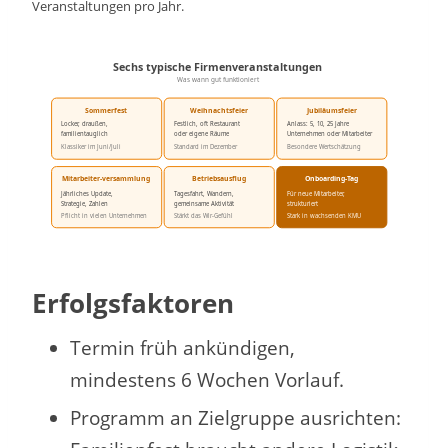
Veranstaltungen pro Jahr.
Sechs typische Firmenveranstaltungen
Was wann gut funktioniert
Sommerfest
Weihnachtsfeier
Jubiläumsfeier
Locker, draußen,
Festlich, oft Restaurant
Anlass: 5, 10, 25 Jahre
familientauglich
oder eigene Räume
Unternehmen oder Mitarbeiter
Klassiker im Juni/Juli
Standard im Dezember
Besondere Wertschätzung
Mitarbeiter-versammlung
Betriebsausflug
Onboarding-Tag
Jährliches Update,
Tagesfahrt, Wandern,
Für neue Mitarbeiter,
Strategie, Zahlen
gemeinsame
Aktivität
strukturiert
Pflicht in vielen Unternehmen
Stärkt das Wir-Gefühl
Stark in wachsenden KMU
Erfolgsfaktoren
Termin früh ankündigen,
mindestens 6 Wochen Vorlauf.
Programm an Zielgruppe ausrichten: