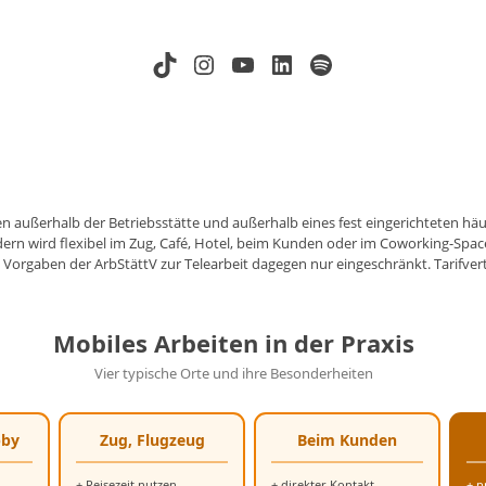
TikTok
Instagram
YouTube
LinkedIn
Spotify
außerhalb der Betriebsstätte und außerhalb eines fest eingerichteten häusl
ern wird flexibel im Zug, Café, Hotel, beim Kunden oder im Coworking-Space 
n Vorgaben der ArbStättV zur Telearbeit dagegen nur eingeschränkt. Tarifver
Mobiles Arbeiten in der Praxis
Vier typische Orte und ihre Besonderheiten
bby
Zug, Flugzeug
Beim Kunden
+ Reisezeit nutzen
+ direkter Kontakt
+ p