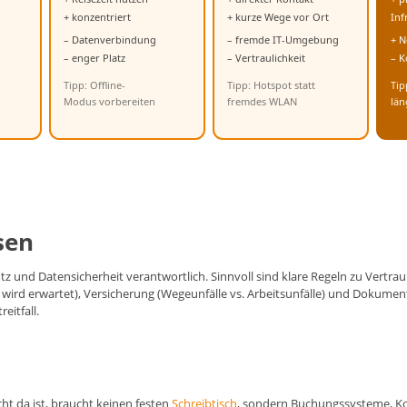
+ konzentriert
+ kurze Wege vor Ort
Inf
– Datenverbindung
– fremde IT-Umgebung
+ N
– enger Platz
– Vertraulichkeit
– K
Tipp: Offline-
Tipp: Hotspot statt
Tip
Modus vorbereiten
fremdes WLAN
län
sen
z und Datensicherheit verantwortlich. Sinnvoll sind klare Regeln zu Vertraul
 wird erwartet), Versicherung (Wegeunfälle vs. Arbeitsunfälle) und Dokumenta
eitfall.
ht da ist, braucht keinen festen
Schreibtisch
, sondern Buchungssysteme, K