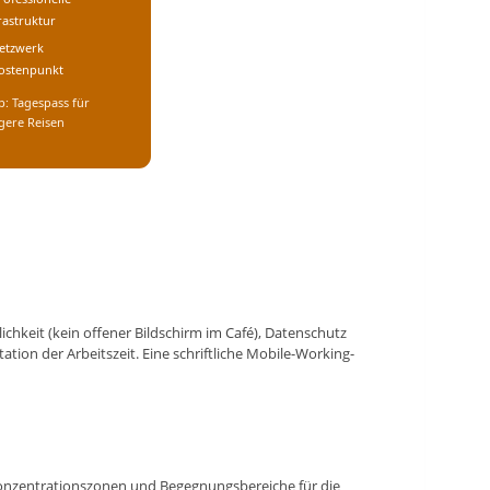
rastruktur
etzwerk
ostenpunkt
p: Tagespass für
gere Reisen
ichkeit (kein offener Bildschirm im Café), Datenschutz
tion der Arbeitszeit. Eine schriftliche Mobile-Working-
onzentrationszonen und Begegnungsbereiche für die