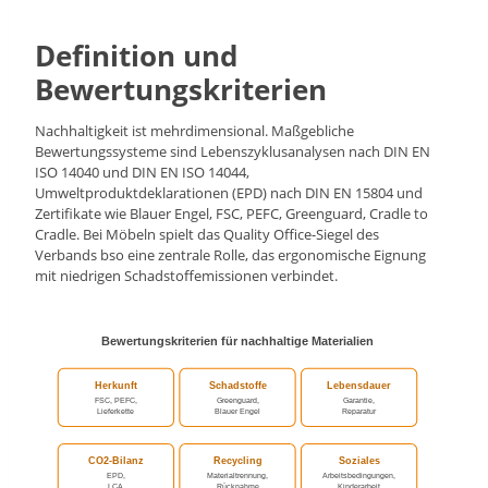
Definition und
Bewertungskriterien
Nachhaltigkeit ist mehrdimensional. Maßgebliche
Bewertungssysteme sind Lebenszyklusanalysen nach DIN EN
ISO 14040 und DIN EN ISO 14044,
Umweltproduktdeklarationen (EPD) nach DIN EN 15804 und
Zertifikate wie Blauer Engel, FSC, PEFC, Greenguard, Cradle to
Cradle. Bei Möbeln spielt das Quality Office-Siegel des
Verbands bso eine zentrale Rolle, das ergonomische Eignung
mit niedrigen Schadstoffemissionen verbindet.
Bewertungskriterien für nachhaltige Materialien
Herkunft
Schadstoffe
Lebensdauer
FSC, PEFC,
Greenguard,
Garantie,
Lieferkette
Blauer Engel
Reparatur
CO2-Bilanz
Recycling
Soziales
EPD,
Materialtrennung,
Arbeitsbedingungen,
LCA
Rücknahme
Kinderarbeit