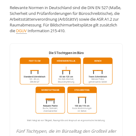
Relevante Normen in Deutschland sind die DIN EN 527 (Maße,
Sicherheit und Prüfanforderungen für Büroschreibtische), die
Arbeitsstättenverordnung (ArbStättV) sowie die ASR A1.2 zur
Raumabmessung. Für Bildschirmarbeitsplätze gilt zusätzlich
die
DGUV
Information 215-410.
Die 5 Tischtypen im Büro
FEST 72 CM
HÖHENVERSTELLB.
BENCH
Standard-Schreibtisch
65 bis 125 cm
Team-Schreibtisch
120 × 80 cm,
Sitz-Steh-Wechsel,
Mehrere Plätze,
DIN EN 527
BAuA-Empfehlung
gemeinsames Gestell
WERKSTATTBANK
STEH-MEETING
Robuste Platte
105 bis 110 cm
Buche, Edelstahl,
Kurze Abstimmungen
chemikalienfest
im Stehen
Wahl hängt ab von Tätigkeit, Raumgröße und Anspruch an ergonomische Verstellung.
Fünf Tischtypen, die im Büroalltag den Großteil aller