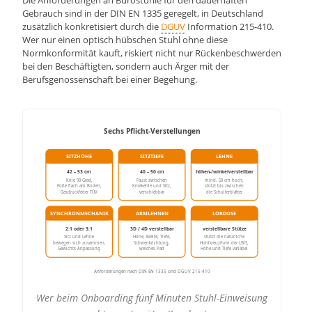
Die Anforderungen an Bürostühle für den dauerhaften
Gebrauch sind in der DIN EN 1335 geregelt, in Deutschland
zusätzlich konkretisiert durch die
DGUV
Information 215-410.
Wer nur einen optisch hübschen Stuhl ohne diese
Normkonformität kauft, riskiert nicht nur Rückenbeschwerden
bei den Beschäftigten, sondern auch Ärger mit der
Berufsgenossenschaft bei einer Begehung.
Sechs Pflicht-Verstellungen
SITZHÖHE
SITZTIEFE
LEHNE
42 – 53 cm
40 – 50 cm
höhen-/winkelverstellbar
Knie 90 Grad,
Faust zwischen
mind. 50 cm hoch,
Füße flach am Boden,
Kniekehle und Sitz,
stützt bis zwischen
Gasdruckfeder TÜV
verschiebbar
die Schulterblätter
SYNCHRONMECHANIK
ARMLEHNEN
LORDOSE
2:1 oder 3:1
3D / 4D verstellbar
verstellbare Stütze
Sitz und Lehne
Höhe, Breite, Tiefe,
stützt die natürliche
bewegen sich zusammen,
Schwenkrichtung,
Hohlkreuzform der LWS,
Gewichts-Anpassung
weiches Pad
Höhe und Tiefe variabel
Anforderungen nach DIN EN 1335 und DGUV 215-410
Wer beim Onboarding fünf Minuten Stuhl-Einweisung