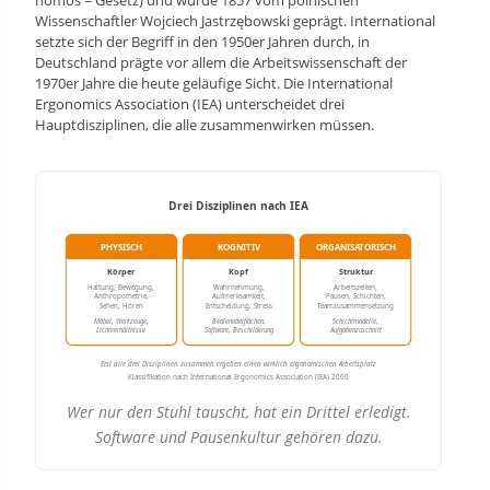
nomos = Gesetz) und wurde 1857 vom polnischen
Wissenschaftler Wojciech Jastrzębowski geprägt. International
setzte sich der Begriff in den 1950er Jahren durch, in
Deutschland prägte vor allem die Arbeitswissenschaft der
1970er Jahre die heute geläufige Sicht. Die International
Ergonomics Association (IEA) unterscheidet drei
Hauptdisziplinen, die alle zusammenwirken müssen.
Drei Disziplinen nach IEA
PHYSISCH
KOGNITIV
ORGANISATORISCH
Körper
Kopf
Struktur
Haltung, Bewegung,
Wahrnehmung,
Arbeitszeiten,
Anthropometrie,
Aufmerksamkeit,
Pausen, Schichten,
Sehen, Hören
Entscheidung, Stress
Teamzusammensetzung
Möbel, Werkzeuge,
Bedienoberflächen,
Schichtmodelle,
Lichtverhältnisse
Software, Beschilderung
Aufgabenzuschnitt
Erst alle drei Disziplinen zusammen ergeben einen wirklich ergonomischen
Arbeitsplatz
Klassifikation nach International Ergonomics Association (IEA) 2000
Wer nur den Stuhl tauscht, hat ein Drittel erledigt.
Software und Pausenkultur gehören dazu.