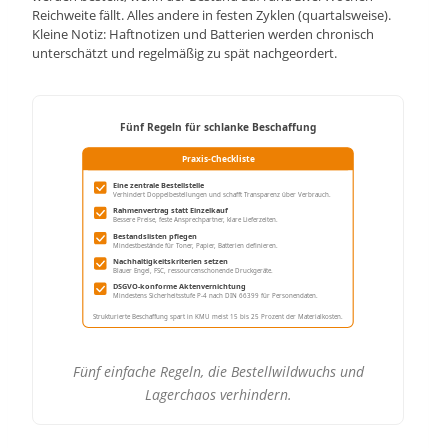
Reichweite fällt. Alles andere in festen Zyklen (quartalsweise).
Kleine Notiz: Haftnotizen und Batterien werden chronisch
unterschätzt und regelmäßig zu spät nachgeordert.
Fünf Regeln für schlanke Beschaffung
Praxis-Checkliste
Eine zentrale Bestellstelle
Verhindert Doppelbestellungen und schafft Transparenz über Verbrauch.
Rahmenvertrag statt Einzelkauf
Bessere Preise, feste Ansprechpartner, klare Lieferzeiten.
Bestandslisten pflegen
Mindestbestände für Toner, Papier, Batterien definieren.
Nachhaltigkeitskriterien setzen
Blauer Engel, FSC, ressourcenschonende Druckgeräte.
DSGVO-konforme Aktenvernichtung
Mindestens Sicherheitsstufe P-4 nach DIN 66399 für Personendaten.
Strukturierte Beschaffung spart in KMU meist 15 bis 25 Prozent der Materialkosten.
Fünf einfache Regeln, die Bestellwildwuchs und
Lagerchaos verhindern.