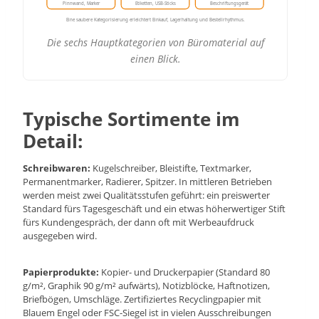
Pinnwand, Marker
Etiketten, USB-Sticks
Beschriftungsgerät
Eine saubere Kategorisierung erleichtert Einkauf, Lagerhaltung und Bestellrhythmus.
Die sechs Hauptkategorien von Büromaterial auf
einen Blick.
Typische Sortimente im
Detail:
Schreibwaren:
Kugelschreiber, Bleistifte, Textmarker,
Permanentmarker, Radierer, Spitzer. In mittleren Betrieben
werden meist zwei Qualitätsstufen geführt: ein preiswerter
Standard fürs Tagesgeschäft und ein etwas höherwertiger Stift
fürs Kundengespräch, der dann oft mit Werbeaufdruck
ausgegeben wird.
Papierprodukte:
Kopier- und Druckerpapier (Standard 80
g/m², Graphik 90 g/m² aufwärts), Notizblöcke, Haftnotizen,
Briefbögen, Umschläge. Zertifiziertes Recyclingpapier mit
Blauem Engel oder FSC-Siegel ist in vielen Ausschreibungen