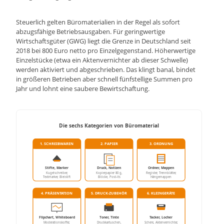
Steuerlich gelten Büromaterialien in der Regel als sofort
abzugsfähige Betriebsausgaben. Für geringwertige
Wirtschaftsgüter (GWG) liegt die Grenze in Deutschland seit
2018 bei 800 Euro netto pro Einzelgegenstand. Höherwertige
Einzelstücke (etwa ein Aktenvernichter ab dieser Schwelle)
werden aktiviert und abgeschrieben. Das klingt banal, bindet
in größeren Betrieben aber schnell fünfstellige Summen pro
Jahr und lohnt eine saubere Bewirtschaftung.
Die sechs Kategorien von Büromaterial
1. SCHREIBWAREN
2. PAPIER
3. ORDNUNG
Stifte, Marker
Druck, Notizen
Ordner, Mappen
Kugelschreiber,
Kopierpapier 80 g,
Register, Trennblätter,
Textmarker, Bleistift
Blöcke, Post-its
Hängemappen
4. PRÄSENTATION
5. DRUCK-ZUBEHÖR
6. KLEINGERÄTE
Flipchart, Whiteboard
Toner, Tinte
Tacker, Locher
Moderationskoffer,
Druckkartuschen,
Schere, Aktenvernichter,