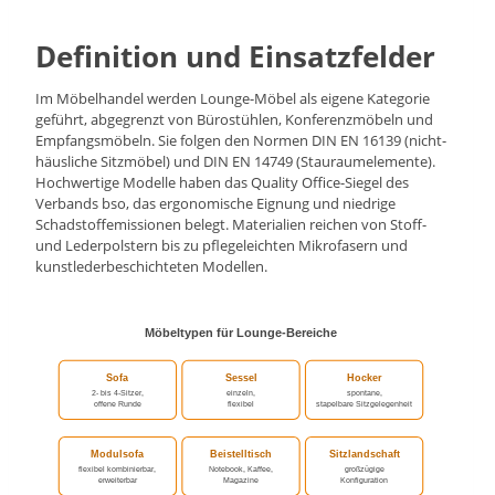
Definition und Einsatzfelder
Im Möbelhandel werden Lounge-Möbel als eigene Kategorie
geführt, abgegrenzt von Bürostühlen, Konferenzmöbeln und
Empfangsmöbeln. Sie folgen den Normen DIN EN 16139 (nicht-
häusliche Sitzmöbel) und DIN EN 14749 (Stauraumelemente).
Hochwertige Modelle haben das Quality Office-Siegel des
Verbands bso, das ergonomische Eignung und niedrige
Schadstoffemissionen belegt. Materialien reichen von Stoff-
und Lederpolstern bis zu pflegeleichten Mikrofasern und
kunstlederbeschichteten Modellen.
Möbeltypen für Lounge-Bereiche
Sofa
Sessel
Hocker
2- bis 4-Sitzer,
einzeln,
spontane,
offene Runde
flexibel
stapelbare Sitzgelegenheit
Modulsofa
Beistelltisch
Sitzlandschaft
flexibel kombinierbar,
Notebook, Kaffee,
großzügige
erweiterbar
Magazine
Konfiguration