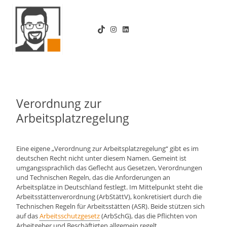
Zum
Inhalt
TikTok
Instagram
LinkedIn
springen
Verordnung zur
Arbeitsplatzregelung
Eine eigene „Verordnung zur Arbeitsplatzregelung“ gibt es im
deutschen Recht nicht unter diesem Namen. Gemeint ist
umgangssprachlich das Geflecht aus Gesetzen, Verordnungen
und Technischen Regeln, das die Anforderungen an
Arbeitsplätze in Deutschland festlegt. Im Mittelpunkt steht die
Arbeitsstättenverordnung (ArbStättV), konkretisiert durch die
Technischen Regeln für Arbeitsstätten (ASR). Beide stützen sich
auf das
Arbeitsschutzgesetz
(ArbSchG), das die Pflichten von
Arbeitgeber und Beschäftigten allgemein regelt.