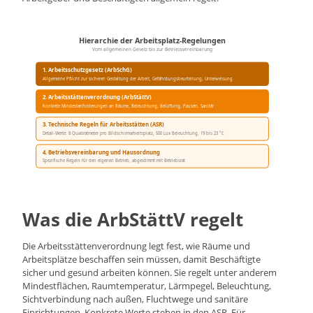
Hierarchie der Arbeitsplatz-Regelungen
Vom allgemeinen Gesetz bis zur Betriebsvereinbarung
1. Arbeitsschutzgesetz (ArbSchG)
Allgemeine Pflicht zur sicheren Gestaltung der Arbeit, Gefährdungsbeurteilung, Unterweisung
2. Arbeitsstättenverordnung (ArbStättV)
Konkrete Mindestanforderungen an Räume, Beleuchtung, Belüftung, Pausen, Sanitär
3. Technische Regeln für Arbeitsstätten (ASR)
Detail-Werte: 8 Quadratmeter pro
Bildschirmarbeitsplatz
, 500 Lux Beleuchtung, 19 bis 23 °C
4. Betriebsvereinbarung und Hausordnung
Spezifische Regeln für den eigenen Betrieb, abgestimmt mit Betriebsrat
Was die ArbStättV regelt
Die Arbeitsstättenverordnung legt fest, wie Räume und
Arbeitsplätze beschaffen sein müssen, damit Beschäftigte
sicher und gesund arbeiten können. Sie regelt unter anderem
Mindestflächen, Raumtemperatur, Lärmpegel, Beleuchtung,
Sichtverbindung nach außen, Fluchtwege und sanitäre
Einrichtungen. Konkrete Werte stehen in den ASR. Für