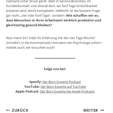
niemand unter Druck gerät. Aber in Service-Branchen, im
Kundenkontakt und überall dort, wo fünf Tage Erreichbarkeit
erwartet wird, wird’s kompliziert. Vielleicht ist die bessere Frage
gar nicht „vier oder fünf Tage“, sondern:
Wie schaffen wir es,
dass Menschen in ihrer Arbeitszeit wirklich produktiv und
gleichzeitig gesund bleiben?
Was meint ihr? Habt ihr Erfahrung mit der vier Tage Woche?
Schreibt’s in die Kommentare! Und wenn ein Psychologe zuhört –
meldet euch, wir brauchen euch!
Folge uns bei:
Spotify:
Der Büro Experte Podcast
YouTube:
Der Büro Experte auf YouTube
Apple Podcast:
Der Büro Experte bei Apple Podcasts
Beitragsnavigation
ZURÜCK
WEITER