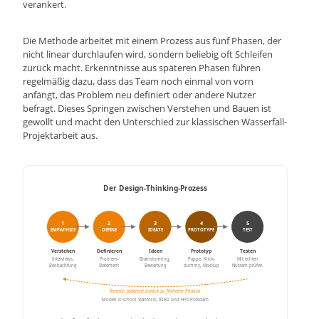
verankert.
Die Methode arbeitet mit einem Prozess aus fünf Phasen, der
nicht linear durchlaufen wird, sondern beliebig oft Schleifen
zurück macht. Erkenntnisse aus späteren Phasen führen
regelmäßig dazu, dass das Team noch einmal von vorn
anfängt, das Problem neu definiert oder andere Nutzer
befragt. Dieses Springen zwischen Verstehen und Bauen ist
gewollt und macht den Unterschied zur klassischen Wasserfall-
Projektarbeit aus.
Der Design-Thinking-Prozess
1
2
3
4
5
EMPATHIZE
DEFINE
IDEATE
PROTOTYPE
TEST
Verstehen
Definieren
Ideen
Prototyp
Testen
Interviews,
Problem-
Brainstorming,
Pappe, Klick-
Mit echten
Beobachtung
Statement
Bewertung
dummy, Mockup
Nutzern prüfen
Iterativ: jederzeit zurück zu früheren Phasen
Modell d.school Stanford, IDEO und HPI Potsdam