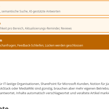
e
ags, semantische Suche, KI-gestützte Antworten
e
chkeit pro Bereich, Aktualisierungs-Reminder, Reviews
en
chanfragen, Feedback-Schleifen, Lücken werden geschlossen
r IT-lastige Organisationen, SharePoint für Microsoft-Kunden, Notion für jü
Stack oder MediaWiki sind günstig, brauchen aber mehr eigenen Betriebsauf
ntwortet, Inhalte automatisch verschlagwortet und veraltete Artikel markie
hte