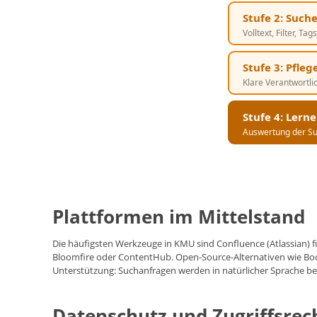
Stufe 2: Such
Volltext, Filter, T
Stufe 3: Pfleg
Klare Verantwortli
Stufe 4: Lern
Auswertung der Su
Plattformen im Mittelstand
Die häufigsten Werkzeuge in KMU sind Confluence (Atlassian) fü
Bloomfire oder ContentHub. Open-Source-Alternativen wie Book
Unterstützung: Suchanfragen werden in natürlicher Sprache bea
Datenschutz und Zugriffsrec