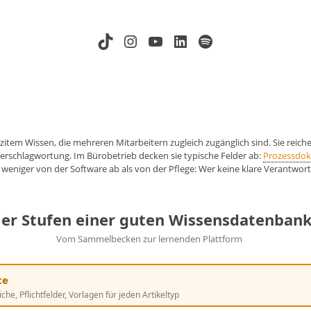
TikTok
Instagram
YouTube
LinkedIn
Spotify
tem Wissen, die mehreren Mitarbeitern zugleich zugänglich sind. Sie reich
schlagwortung. Im Bürobetrieb decken sie typische Felder ab:
Prozessdo
eniger von der Software ab als von der Pflege: Wer keine klare Verantwortu
ier Stufen einer guten Wissensdatenban
Vom Sammelbecken zur lernenden Plattform
te
e, Pflichtfelder, Vorlagen für jeden Artikeltyp