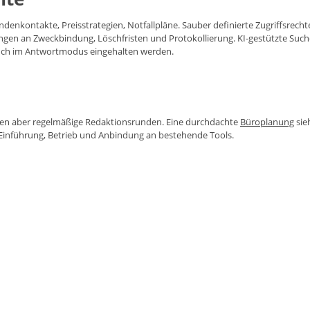
nkontakte, Preisstrategien, Notfallpläne. Sauber definierte Zugriffsrechte 
en an Zweckbindung, Löschfristen und Protokollierung. KI-gestützte Suche 
auch im Antwortmodus eingehalten werden.
hen aber regelmäßige Redaktionsrunden. Eine durchdachte
Büroplanung
sie
 Einführung, Betrieb und Anbindung an bestehende Tools.