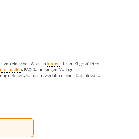
en von einfachen Wikis im
Intranet
bis zu KI-gestützten
kumentation
, FAQ-Sammlungen, Vorlagen,
ng definiert, hat nach zwei Jahren einen Datenfriedhof.
k