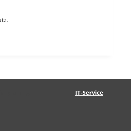
tz.
IT-Service
üroplanung